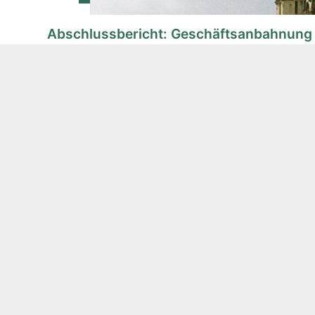
Abschlussbericht: Geschäftsanbahnung 
Marktchancen in Bulgarien: Erfolgreiche Delegat
Sofia Im Rahmen des Markterschließungsprogramms
Kontakt
Deutsch-Bulgarisches Form e.V.
Postfach 080529
10005 Berlin
info@deutsch-bulgarisches-forum.de