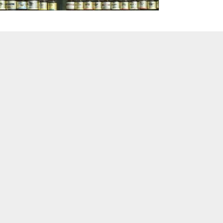
e/Gesundheitswirtschaft im Oktober 2025 nach
 (GTAI-Geschäftsstelle Markterschließung KM ...