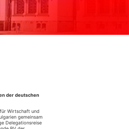
men der deutschen
ür Wirtschaft und
Bulgarien gemeinsam
ge Delegationsreise
ände BV der