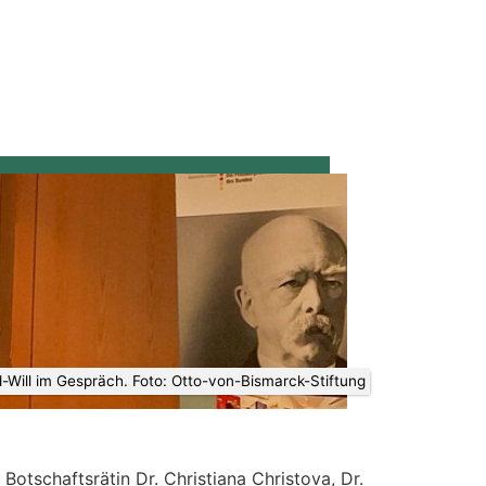
Will im Gespräch. Foto: Otto-von-Bismarck-Stiftung
otschaftsrätin Dr. Christiana Christova, Dr.