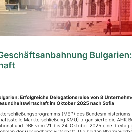
 Geschäftsanbahnung Bulgarien:
haft
lgarien: Erfolgreiche Delegationsreise von 8 Unterneh
esundheitswirtschaft im Oktober 2025 nach Sofia
terschließungsprogramms (MEP) des Bundesministeriums f
häftsstelle Markterschließung KMU) organisierte die AHK 
ational und DBF vom 21. bis 24. Oktober 2025 eine dreitägi
nehmen der Gesundheitswirtschaft. Die beiden Pharmaverb