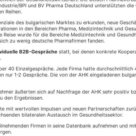
ndustrie/BPI und BV Pharma Deutschland unterstützten di
en Reihen.
tenziale des bulgarischen Marktes zu erkunden, neue Gesch
ationen in den Bereichen Pharma, Medizintechnik und Gesun
ie Reise wurde für die Bereiche Medizintechnik und Gesundh
sich zu wenig deutsche Pharmafirmen fanden.
ividuelle B2B-Gespräche
statt, bei denen konkrete Kooper
.
er 40 Einzelgespräche. Jede Firma hatte durchschnittlich
en nur 1-2 Gespräche. Die von der AHK eingeladenen bulgar
ehmer äußerten sich auf Nachfrage der AHK sehr positiv bz
u den Ergebnissen.
te mit wertvollen Impulsen und neuen Partnerschaften zurü
hsenden bilateralen Austausch im Gesundheitssektor.
eilnehmenden Firmen in seine Datenbank aufnehmen und mi
rgen.